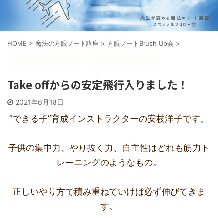
HOME
>
魔法の方眼ノート講座
>
方眼ノートBrush Up会
>
方眼ノートBrush Up会
魔法の方眼ノート講座
Take offからの安定飛行入りました！
2021年6月18日
”できる子”育成インストラクターの安枝洋子です。
子供の集中力、やり抜く力、自主性はどれも筋力ト
レーニングのようなもの。
正しいやり方で積み重ねていけば必ず伸びてきま
す。