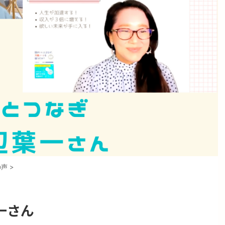
の声
>
一さん